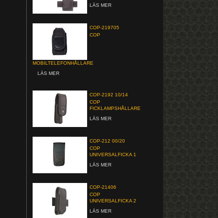
LÄS MER
COP-219705
COP
MOBILTELEFONHÅLLARE
LÄS MER
COP-2192 10/14
COP
FICKLAMPSHÅLLARE
LÄS MER
COP-212 00/20
COP
UNIVERSALFICKA 1
LÄS MER
COP-21406
COP
UNIVERSALFICKA 2
LÄS MER