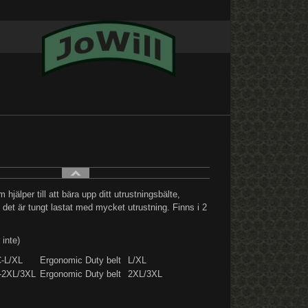
 hjälper till att bära upp ditt utrustningsbälte,
 det är tungt lastat med mycket utrustning. Finns i 2
 inte)
-L/XL
Ergonomic Duty belt
L/XL
-2XL/3XL
Ergonomic Duty belt
2XL/3XL