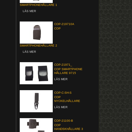
SMARTPHONEHÅLLARE 1
LÄS MER
COP-219710A
COP
SMARTPHONEHÅLLARE 2
LÄS MER
COP-21971_
COP SMARTPHONE
HÅLLARE 9715
LÄS MER
COP-C-SH-S
COP
NYCKELHÅLLARE
LÄS MER
COP-21100-B
COP
HANDSKHÅLLARE 3