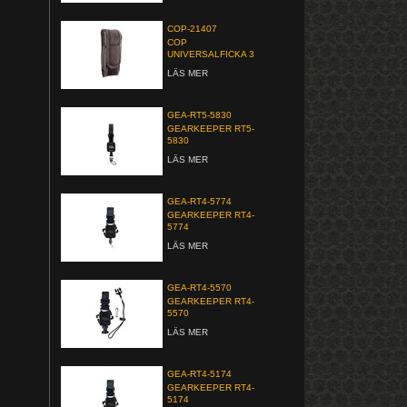
COP-21407
COP
UNIVERSALFICKA 3
LÄS MER
GEA-RT5-5830
GEARKEEPER RT5-
5830
LÄS MER
GEA-RT4-5774
GEARKEEPER RT4-
5774
LÄS MER
GEA-RT4-5570
GEARKEEPER RT4-
5570
LÄS MER
GEA-RT4-5174
GEARKEEPER RT4-
5174