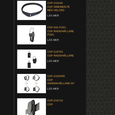
COP-219190
COP INNERBÄLTE
MED VELCRO
LÄS MER
COP-200 FUG1
COP RADIOHÅLLARE
FUG1
LÄS MER
COP-219703
COP RADIOHÅLLARE
LÄS MER
COP-219250N
COP
HANDSKHÅLLARE NY
LÄS MER
COP-219710
COP