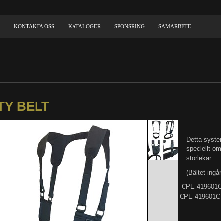
KONTAKTA OSS
KATALOGER
SPONSRING
SAMARBETE
TY BELT
Detta system
speciellt om
storlekar.
(Bältet ingår
CPE-419601C
CPE-419601C